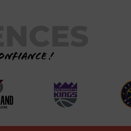
ENCES
onfiance !