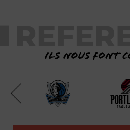
REFER
Ils nous font c