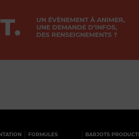
T.
UN ÉVÈNEMENT À ANIMER,
UNE DEMANDE D’INFOS,
DES RENSEIGNEMENTS ?
NTATION
FORMULES
BARJOTS PRODUCT