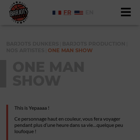
FR
EN
|
|
BARJOTS DUNKERS
BARJOTS PRODUCTION
|
NOS ARTISTES
ONE MAN SHOW
ONE MAN
SHOW
This is Yepaaaa !
Ce personnage haut en couleur, vous fera voyager
pendant plus d’une heure dans sa vie…quelque peu
loufoque !