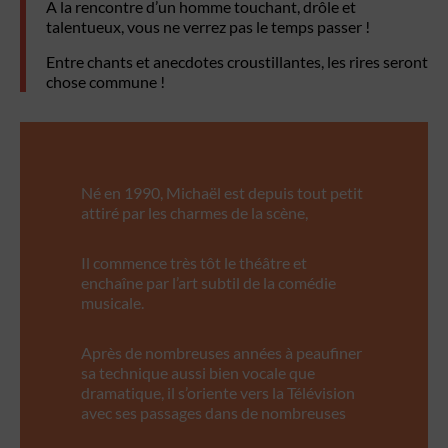
A la rencontre d’un homme touchant, drôle et
talentueux, vous ne verrez pas le temps passer !
Entre chants et anecdotes croustillantes, les rires seront
chose commune !
Né en 1990, Michaël est depuis tout petit
attiré par les charmes de la scène,
Il commence très tôt le théâtre et
enchaîne par l’art subtil de la comédie
musicale.
Après de nombreuses années à peaufiner
sa technique aussi bien vocale que
dramatique, il s’oriente vers la Télévision
avec ses passages dans de nombreuses