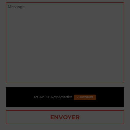
reCAPTCHA est désactivé.
✓ AUTORISER
ENVOYER