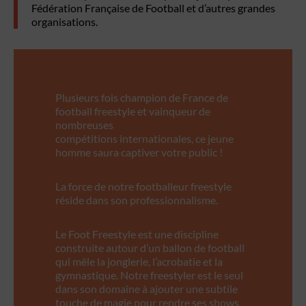
Fédération Française de Football et d’autres grandes
organisations.
Plusieurs fois champion de France de
football freestyle et vainqueur de
nombreuses
compétitions internationales, ce jeune
homme saura captiver votre public !
La force de notre footballeur freestyle
réside dans son professionnalisme.
Le Foot Freestyle est une discipline
construite autour d’un ballon de football
qui mêle la jonglerie, l’acrobatie et la
gymnastique. Notre freestyler est le seul
dans son domaine à ajouter une subtile
touche de magie pour rendre ses shows