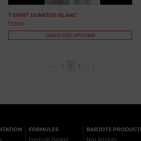
T-SHIRT DUNKERS BLANC
17,95
€
CHOIX DES OPTIONS
←
1
2
3
→
NTATION
FORMULES
BARJOTS PRODUCT
e
Formule Basket
Nos Artistes