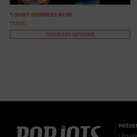
T-SHIRT DUNKERS NOIR
17,95
€
CHOIX DES OPTIONS
PRÉSE
L’équip