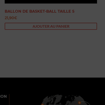
BALLON DE BASKET-BALL TAILLE 5
21,90
€
AJOUTER AU PANIER
ION