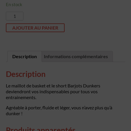
En stock
quantité
de
Tenue
AJOUTER AU PANIER
Barjots
Dunkers
Description
Informations complémentaires
Description
Le maillot de basket et le short Barjots Dunkers
deviendront vos indispensables pour tous vos
entrainements.
Agréable à porter, fluide et léger, vous n’avez plus qu’à
dunker !
Produits apparentés