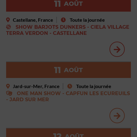
11
AOÛT
Castellane, France
Toute la journée
SHOW BARJOTS DUNKERS - CIELA VILLAGE
TERRA VERDON - CASTELLANE
11
AOÛT
Jard-sur-Mer, France
Toute la journée
ONE MAN SHOW - CAPFUN LES ECUREUILS
- JARD SUR MER
12
AOÛT