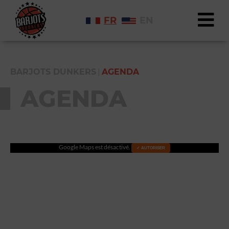
FR
EN
|
BARJOTS DUNKERS
AGENDA
AGENDA
Google Maps est désactivé.
✓ AUTORISER