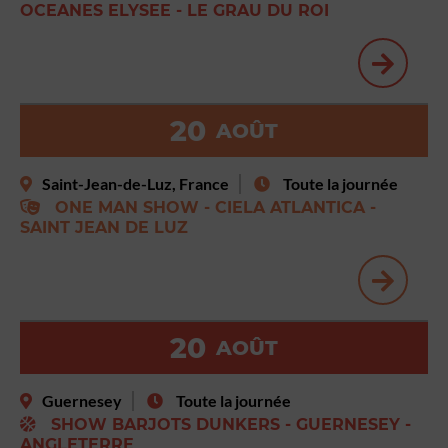
OCEANES ELYSEE - LE GRAU DU ROI
20
AOÛT
Saint-Jean-de-Luz, France
Toute la journée
ONE MAN SHOW - CIELA ATLANTICA -
SAINT JEAN DE LUZ
20
AOÛT
Guernesey
Toute la journée
SHOW BARJOTS DUNKERS - GUERNESEY -
ANGLETERRE