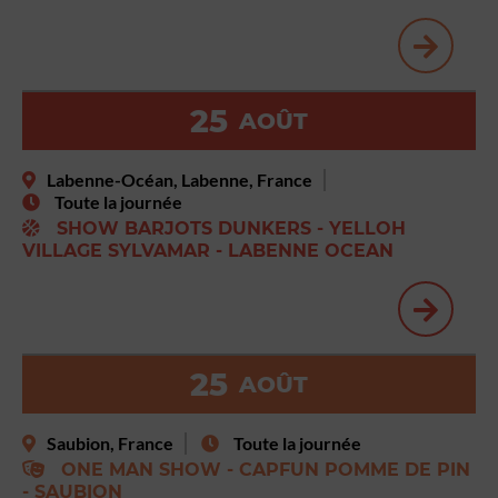
25
AOÛT
Labenne-Océan, Labenne, France
Toute la journée
SHOW BARJOTS DUNKERS - YELLOH
VILLAGE SYLVAMAR - LABENNE OCEAN
25
AOÛT
Saubion, France
Toute la journée
ONE MAN SHOW - CAPFUN POMME DE PIN
- SAUBION